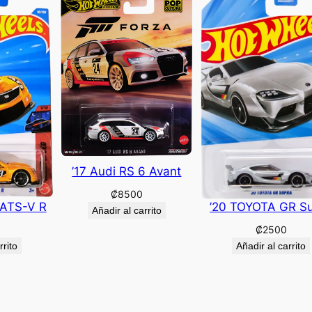
’17 Audi RS 6 Avant
₡
8500
 ATS-V R
’20 TOYOTA GR S
Añadir al carrito
₡
2500
rrito
Añadir al carrito