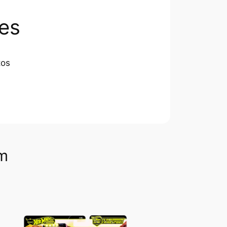
es
tos
om