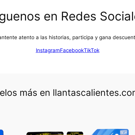
íguenos en Redes Social
ntente atento a las historias, participa y gana descuen
Instagram
Facebook
TikTok
los más en llantascalientes.c