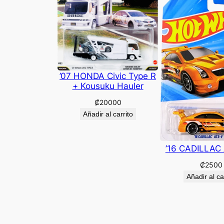
’07 HONDA Civic Type R
+ Kousuku Hauler
₡
20000
Añadir al carrito
’16 CADILLAC
₡
2500
Añadir al ca