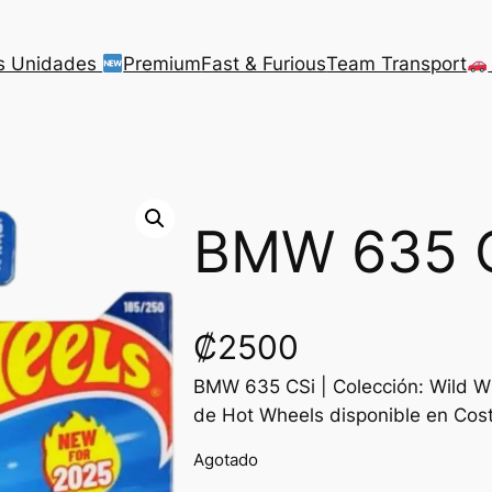
s Unidades
Premium
Fast & Furious
Team Transport
BMW 635 
₡
2500
BMW 635 CSi | Colección: Wild 
de Hot Wheels disponible en Cost
Agotado