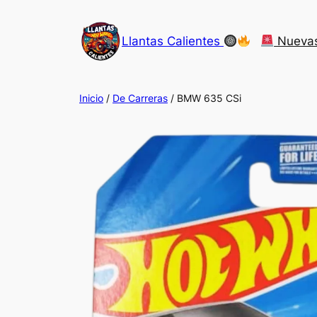
Saltar
al
Llantas Calientes
Nueva
contenido
Inicio
/
De Carreras
/ BMW 635 CSi