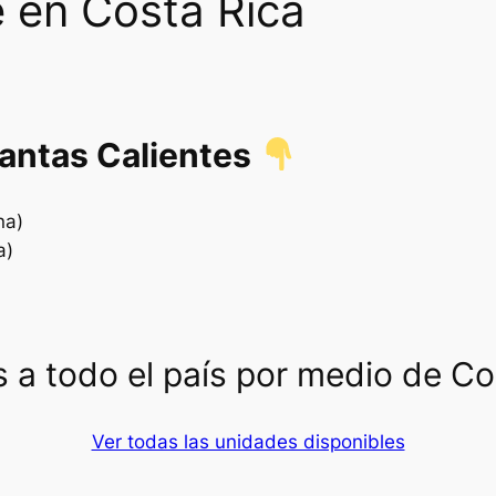
 en Costa Rica
.
lantas Calientes
na)
a)
 a todo el país por medio de C
Ver todas las unidades disponibles