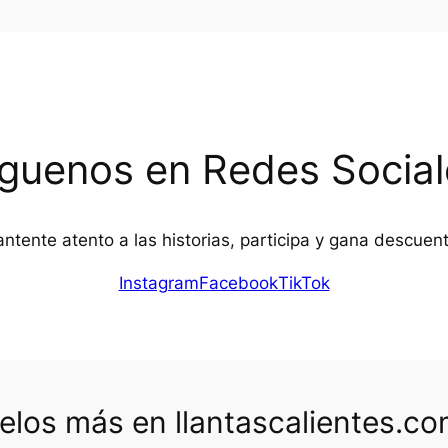
íguenos en Redes Social
ntente atento a las historias, participa y gana descuen
Instagram
Facebook
TikTok
los más en llantascalientes.c