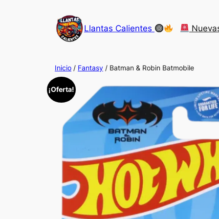
Saltar
al
Llantas Calientes
Nueva
contenido
Inicio
/
Fantasy
/ Batman & Robin Batmobile
¡Oferta!