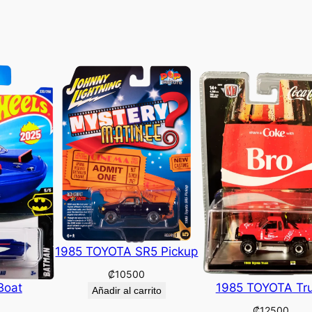
1985 TOYOTA SR5 Pickup
₡
10500
Boat
1985 TOYOTA Tr
Añadir al carrito
₡
12500