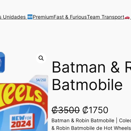
s Unidades
Premium
Fast & Furious
Team Transport
Batman & 
Batmobile
O
C
₡
3500
₡
1750
Batman & Robin Batmobile | Cole
r
u
& Robin Batmobile de Hot Wheels