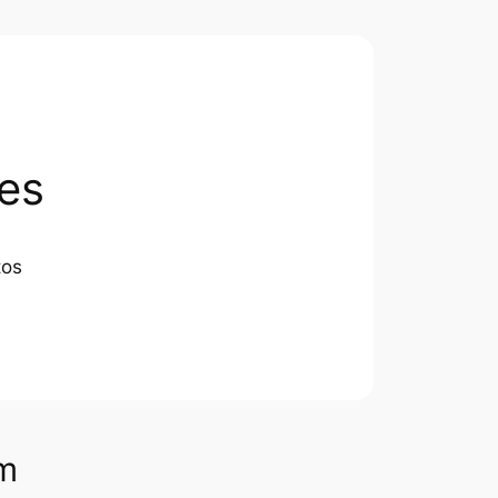
es
tos
om