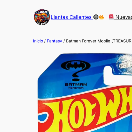
Saltar
al
Llantas Calientes
Nueva
contenido
Inicio
/
Fantasy
/ Batman Forever Mobile [TREASU