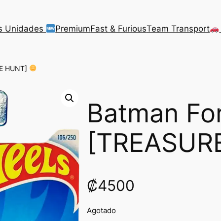
s Unidades
Premium
Fast & Furious
Team Transport
RE HUNT]
Batman For
[TREASUR
₡
4500
Agotado