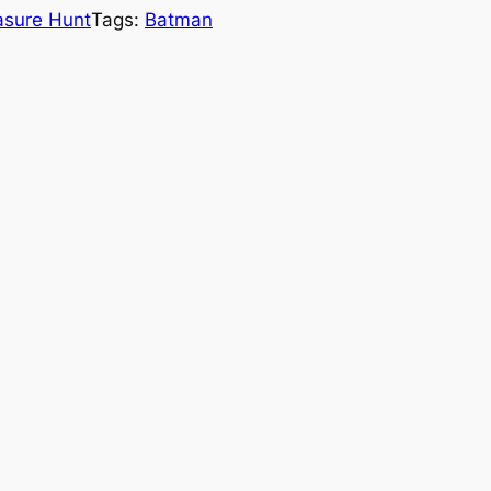
asure Hunt
Tags:
Batman