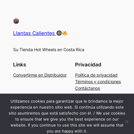
Llantas Calientes
Su Tienda Hot Wheels en Costa Rica
Links
Privacidad
Convertirme en Distribuidor
Política de privacidad
Términos y condiciones
Contáctanos
Social
Utilizamos cookies para garantizar que le brindamos la mejor
experiencia en nuestro sitio web. Si continúa utilizando este
Facebook
sitio asumiremos que está satisfecho con él. / We use cookies
Instagram
to ensure that we give you the best experience on our
TikTok
website. If you continue to use this site we will assume that
you are happy with it.