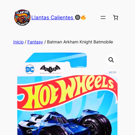
Saltar
al
Llantas Calientes
contenido
Inicio
/
Fantasy
/ Batman Arkham Knight Batmobile