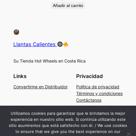
Añadir al carrito
Llantas Calientes
Su Tienda Hot Wheels en Costa Rica
Links
Privacidad
Convertirme en Distribuidor
Política de privacidad
Términos y condiciones
Contáctanos
Social
Utilizamos cookies para garantizar que le brindamos la mejor
experiencia en nuestro sitio web. Si continúa utilizando este
Facebook
sitio asumiremos que está satisfecho con él. / We use cookies
Instagram
to ensure that we give you the best experience on our
TikTok