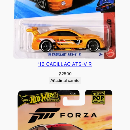
’16 CADILLAC ATS-V R
₡
2500
Añadir al carrito