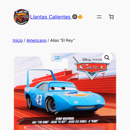
Saltar
al
Llantas Calientes
contenido
Inicio
/
Americano
/ Alias “El Rey”