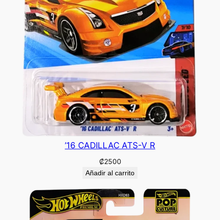
’16 CADILLAC ATS-V R
₡
2500
Añadir al carrito