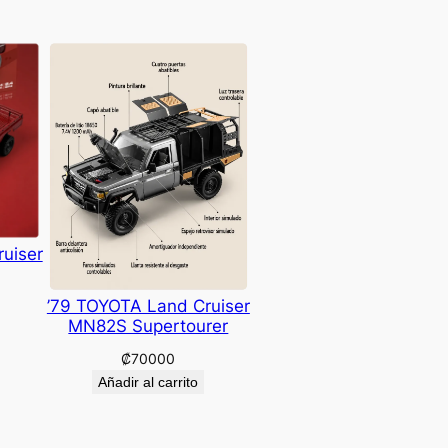
uiser
’79 TOYOTA Land Cruiser
MN82S Supertourer
₡
70000
Añadir al carrito