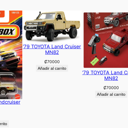
’79 TOYOTA Land Cruiser
MN82
₡
70000
Añadir al carrito
’79 TOYOTA Land Cr
MN82
₡
70000
Añadir al carrito
ndcruiser
rrito