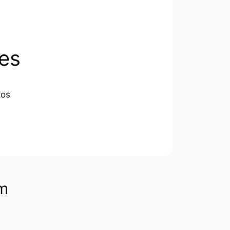
es
tos
om