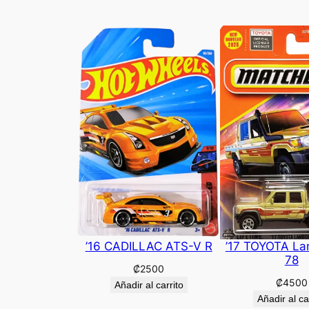
’16 CADILLAC ATS-V R
’17 TOYOTA La
78
₡
2500
₡
4500
Añadir al carrito
Añadir al ca