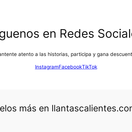
íguenos en Redes Social
ntente atento a las historias, participa y gana descuen
Instagram
Facebook
TikTok
los más en llantascalientes.c