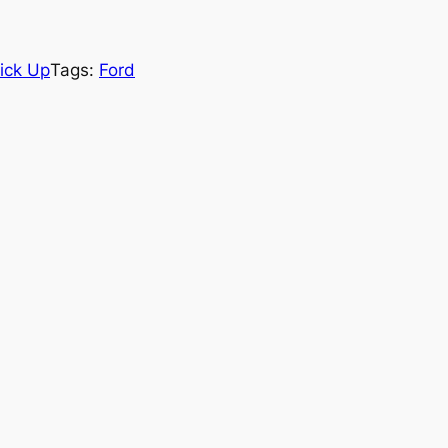
ick Up
Tags:
Ford