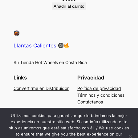
Añadir al carrito
Llantas Calientes
Su Tienda Hot Wheels en Costa Rica
Links
Privacidad
Convertirme en Distribuidor
Política de privacidad
Términos y condiciones
Contáctanos
Social
Utilizamos cookies para garantizar que le brindamos la mejor
experiencia en nuestro sitio web. Si continúa utilizando este
Facebook
sitio asumiremos que está satisfecho con él. / We use cookies
Instagram
to ensure that we give you the best experience on our
TikTok