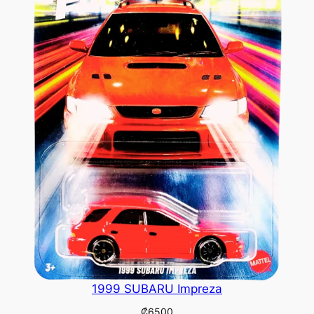
1999 SUBARU Impreza
₡
6500