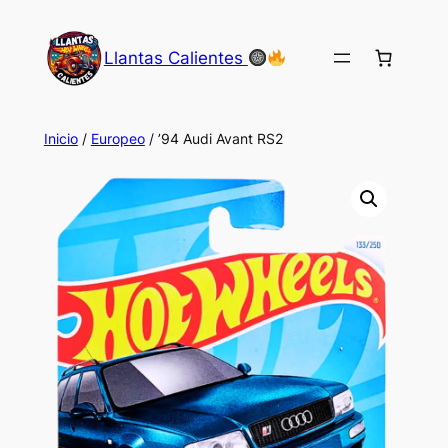
Saltar
al
Llantas Calientes
contenido
Inicio
/
Europeo
/ ’94 Audi Avant RS2