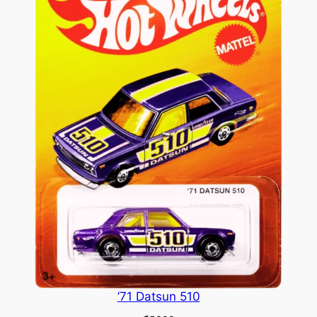
’71 Datsun 510