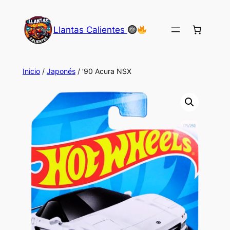
Saltar
al
Llantas Calientes
contenido
Inicio
/
Japonés
/ ’90 Acura NSX