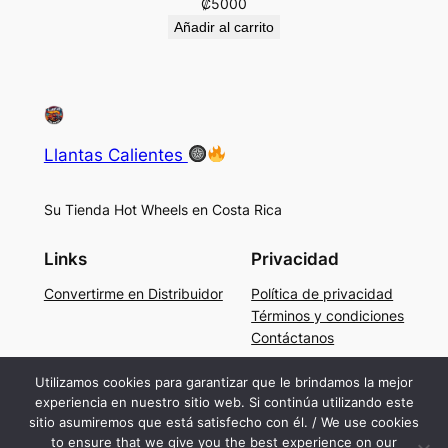
₡
5000
Añadir al carrito
Llantas Calientes
Su Tienda Hot Wheels en Costa Rica
Links
Privacidad
Convertirme en Distribuidor
Política de privacidad
Términos y condiciones
Contáctanos
Social
Utilizamos cookies para garantizar que le brindamos la mejor
experiencia en nuestro sitio web. Si continúa utilizando este
Facebook
sitio asumiremos que está satisfecho con él. / We use cookies
Instagram
to ensure that we give you the best experience on our