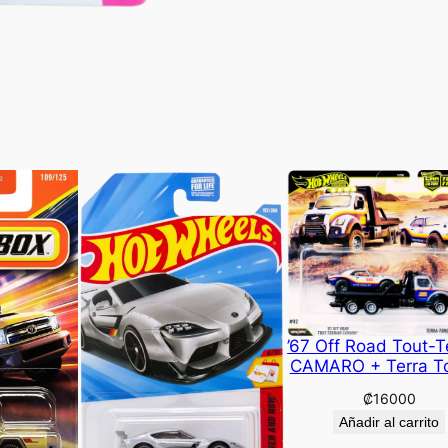
’67 Off Road Tout-T
CAMARO + Terra T
₡
16000
Añadir al carrito