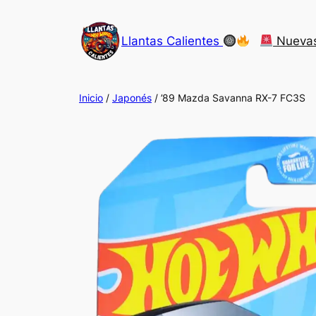
Saltar
al
Llantas Calientes
Nueva
contenido
Inicio
/
Japonés
/ ’89 Mazda Savanna RX-7 FC3S