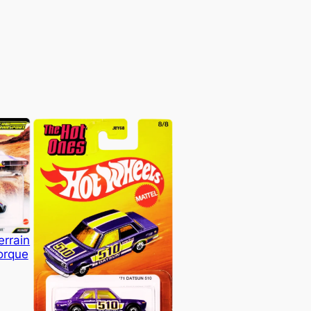
errain
orque