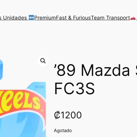
s Unidades
Premium
Fast & Furious
Team Transport
’89 Mazda
FC3S
₡
1200
Agotado