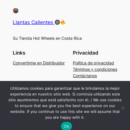
Llantas Calientes
Su Tienda Hot Wheels en Costa Rica
Links
Privacidad
Convertirme en Distribuidor
Política de privacidad
Términos y condiciones
Contáctanos
Social
Utilizamos cookies para garantizar que le brindamos la mejor
experiencia en nuestro sitio web. Si continúa utilizando este
Facebook
sitio asumiremos que está satisfecho con él. / We use cookies
Instagram
to ensure that we give you the best experience on our
TikTok
website. If you continue to use this site we will assume that
you are happy with it.
Ok