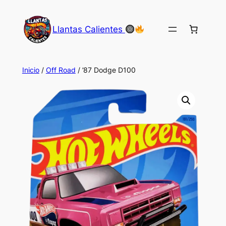
Saltar
al
Llantas Calientes
contenido
Inicio
/
Off Road
/ ’87 Dodge D100