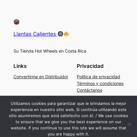
Llantas Calientes
Su Tienda Hot Wheels en Costa Rica
Links
Privacidad
Convertirme en Distribuidor
Política de privacidad
Términos y condiciones
Contáctanos
Social
Utilizamos cookies para garantizar que le brindamos la mejor
experiencia en nuestro sitio web. Si continúa utilizando este
Facebook
sitio asumiremos que está satisfecho con él. / We use cookies
Instagram
to ensure that we give you the best experience on our
TikTok
website. If you continue to use this site we will assume that
you are happy with it.