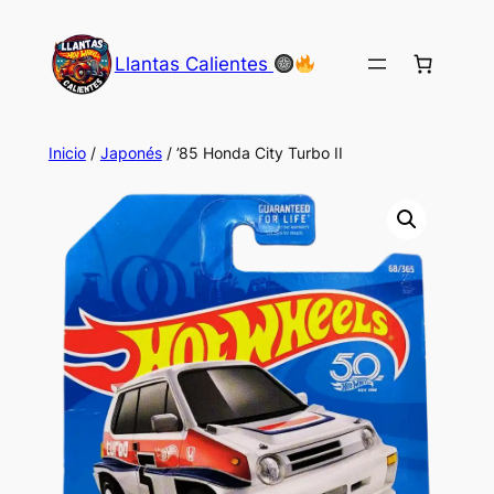
Saltar
al
Llantas Calientes
contenido
Inicio
/
Japonés
/ ’85 Honda City Turbo II