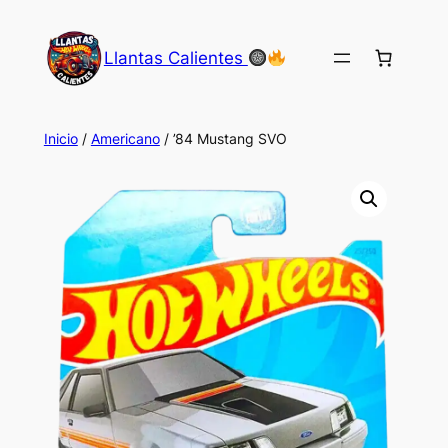
Saltar
al
Llantas Calientes
contenido
Inicio
/
Americano
/ ’84 Mustang SVO