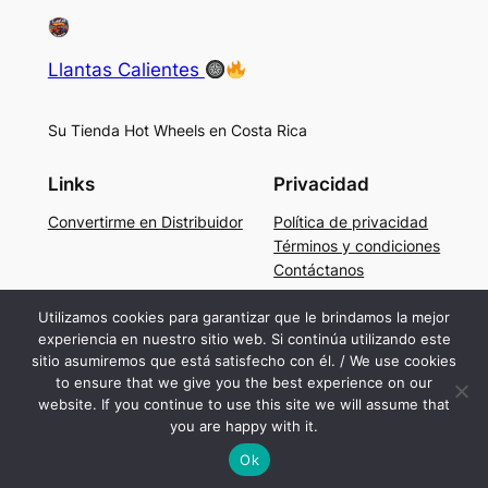
Llantas Calientes
Su Tienda Hot Wheels en Costa Rica
Links
Privacidad
Convertirme en Distribuidor
Política de privacidad
Términos y condiciones
Contáctanos
Social
Utilizamos cookies para garantizar que le brindamos la mejor
experiencia en nuestro sitio web. Si continúa utilizando este
Facebook
sitio asumiremos que está satisfecho con él. / We use cookies
Instagram
to ensure that we give you the best experience on our
TikTok
website. If you continue to use this site we will assume that
you are happy with it.
Ok