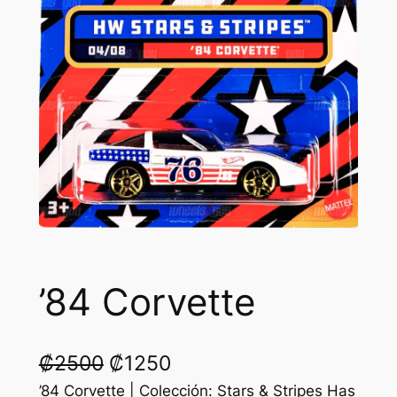
’84 Corvette
O
C
₡
2500
₡
1250
r
u
’84 Corvette | Colección: Stars & Stripes Has