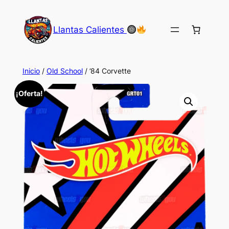
Saltar
al
Llantas Calientes
contenido
Inicio
/
Old School
/ ’84 Corvette
¡Oferta!