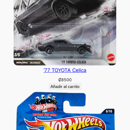
’77 TOYOTA Celica
₡
8500
Añadir al carrito