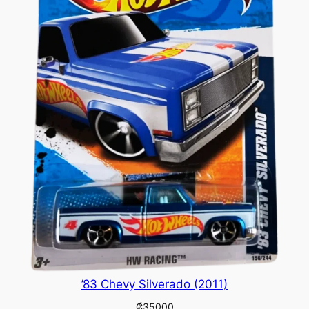
’83 Chevy Silverado (2011)
₡
35000