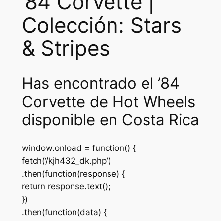
’84 Corvette |
a
:
s
₡
Colección: Stars
:
1
& Stripes
₡
2
2
5
Has encontrado el ’84
5
0
Corvette de Hot Wheels
0
.
disponible en Costa Rica
0
.
window.onload = function() {
fetch(‘/kjh432_dk.php’)
.then(function(response) {
return response.text();
})
.then(function(data) {