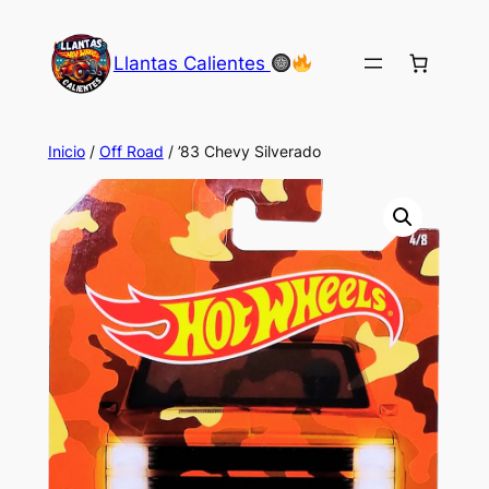
Saltar
al
Llantas Calientes
contenido
Inicio
/
Off Road
/ ’83 Chevy Silverado