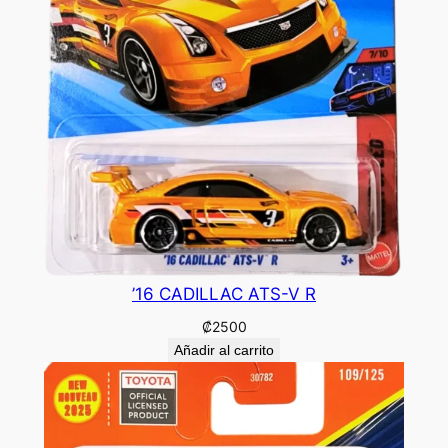
’16 CADILLAC ATS-V R
₡
2500
Añadir al carrito