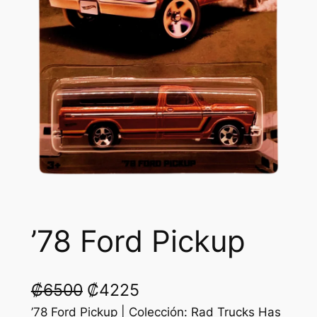
’78 Ford Pickup
O
C
₡
6500
₡
4225
r
u
’78 Ford Pickup | Colección: Rad Trucks Has