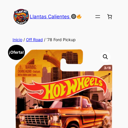
Saltar
al
Llantas Calientes
contenido
Inicio
/
Off Road
/ ’78 Ford Pickup
¡Oferta!