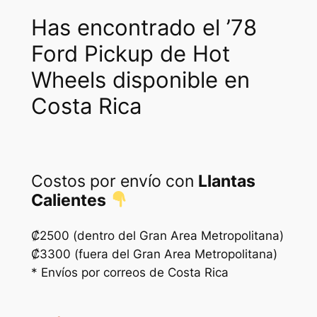
a
:
Has encontrado el ’78
s
₡
Ford Pickup de Hot
:
4
Wheels disponible en
₡
2
6
2
Costa Rica
5
5
0
.
0
Costos por envío con
Llantas
Calientes
.
₡2500 (dentro del Gran Area Metropolitana)
₡3300 (fuera del Gran Area Metropolitana)
* Envíos por correos de Costa Rica