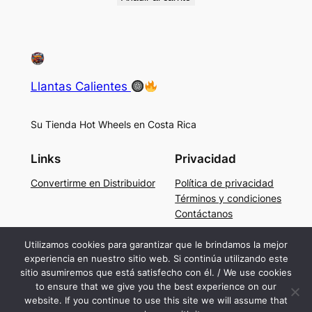
Llantas Calientes
Su Tienda Hot Wheels en Costa Rica
Links
Privacidad
Convertirme en Distribuidor
Política de privacidad
Términos y condiciones
Contáctanos
Social
Utilizamos cookies para garantizar que le brindamos la mejor
experiencia en nuestro sitio web. Si continúa utilizando este
Facebook
sitio asumiremos que está satisfecho con él. / We use cookies
Instagram
to ensure that we give you the best experience on our
TikTok
website. If you continue to use this site we will assume that