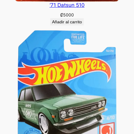
’71 Datsun 510
₡
5000
Añadir al carrito