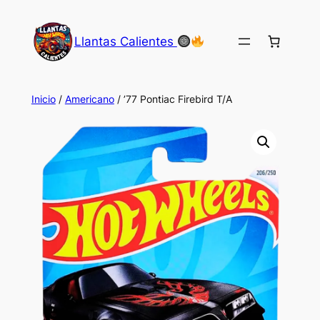
Saltar
al
Llantas Calientes
contenido
Inicio
/
Americano
/ ’77 Pontiac Firebird T/A