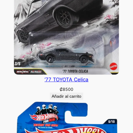
’77 TOYOTA Celica
₡
8500
Añadir al carrito