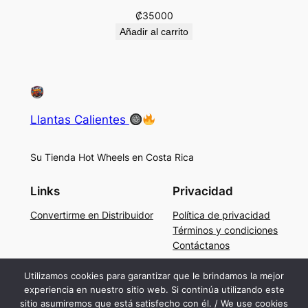
₡
35000
Añadir al carrito
Llantas Calientes
Su Tienda Hot Wheels en Costa Rica
Links
Privacidad
Convertirme en Distribuidor
Política de privacidad
Términos y condiciones
Contáctanos
Social
Utilizamos cookies para garantizar que le brindamos la mejor
experiencia en nuestro sitio web. Si continúa utilizando este
Facebook
sitio asumiremos que está satisfecho con él. / We use cookies