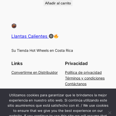
Añadir al carrito
Llantas Calientes
Su Tienda Hot Wheels en Costa Rica
Links
Privacidad
Convertirme en Distribuidor
Política de privacidad
Términos y condiciones
Contáctanos
Social
Utilizamos cookies para garantizar que le brindamos la mejor
experiencia en nuestro sitio web. Si continúa utilizando este
Facebook
sitio asumiremos que está satisfecho con él. / We use cookies
Instagram
to ensure that we give you the best experience on our
TikTok
website. If you continue to use this site we will assume that