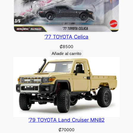
’77 TOYOTA Celica
₡
8500
Añadir al carrito
’79 TOYOTA Land Cruiser MN82
₡
70000