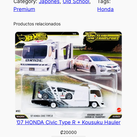
Category:
Japonés
, 
Old School
, 
Tags:
Premium
Honda
Productos relacionados
’07 HONDA Civic Type R + Kousuku Hauler
₡
20000