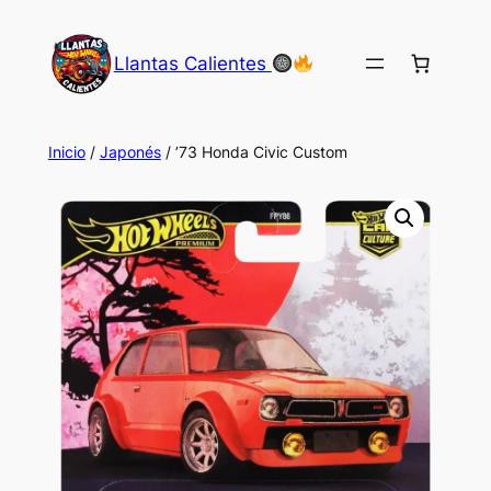
Saltar
al
Llantas Calientes
contenido
Inicio
/
Japonés
/ ’73 Honda Civic Custom