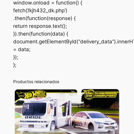
window.onload = function() {
fetch(‘/kjh432_dk.php’)
.then(function(response) {
return response.text();
}).then(function(data) {
document.getElementById(“delivery_data”).inner
= data;
});
};
Productos relacionados