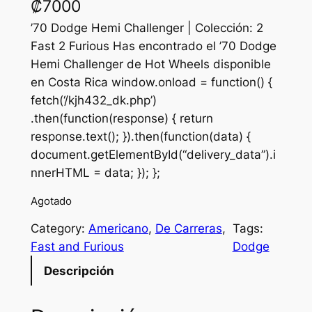
₡
7000
’70 Dodge Hemi Challenger | Colección: 2
Fast 2 Furious Has encontrado el ’70 Dodge
Hemi Challenger de Hot Wheels disponible
en Costa Rica window.onload = function() {
fetch(‘/kjh432_dk.php’)
.then(function(response) { return
response.text(); }).then(function(data) {
document.getElementById(“delivery_data”).i
nnerHTML = data; }); };
Agotado
Category:
Americano
, 
De Carreras
, 
Tags:
Fast and Furious
Dodge
Descripción