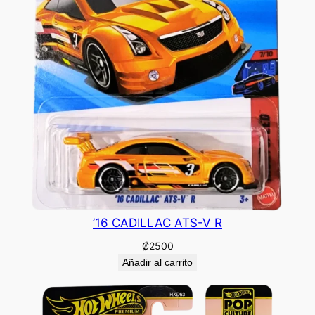
’16 CADILLAC ATS-V R
₡
2500
Añadir al carrito