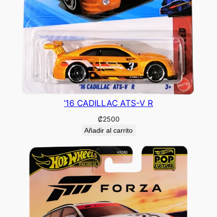
’16 CADILLAC ATS-V R
₡
2500
Añadir al carrito