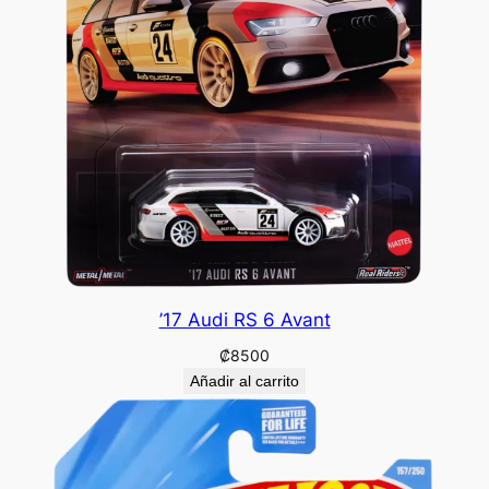
’17 Audi RS 6 Avant
₡
8500
Añadir al carrito