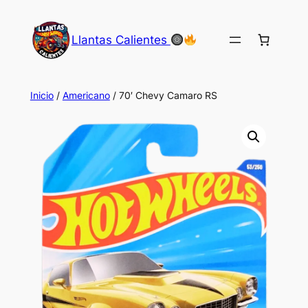
Saltar
al
Llantas Calientes
contenido
Inicio
/
Americano
/ 70′ Chevy Camaro RS