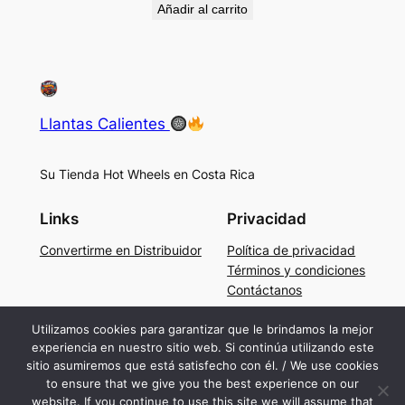
Añadir al carrito
Llantas Calientes
Su Tienda Hot Wheels en Costa Rica
Links
Privacidad
Convertirme en Distribuidor
Política de privacidad
Términos y condiciones
Contáctanos
Social
Utilizamos cookies para garantizar que le brindamos la mejor
experiencia en nuestro sitio web. Si continúa utilizando este
Facebook
sitio asumiremos que está satisfecho con él. / We use cookies
Instagram
to ensure that we give you the best experience on our
TikTok
website. If you continue to use this site we will assume that