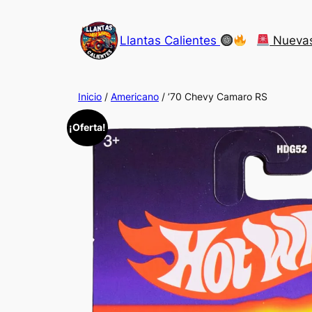
Saltar
al
Llantas Calientes
Nueva
contenido
Inicio
/
Americano
/ ’70 Chevy Camaro RS
¡Oferta!