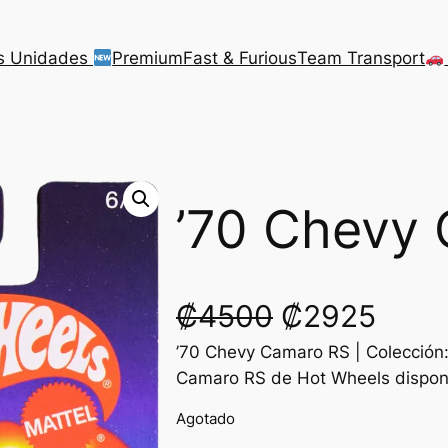
s Unidades
Premium
Fast & Furious
Team Transport
’70 Chevy
O
C
₡
4500
₡
2925
’70 Chevy Camaro RS | Colección:
r
u
Camaro RS de Hot Wheels disponi
i
r
Agotado