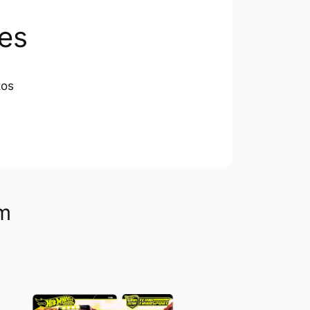
es
tos
om