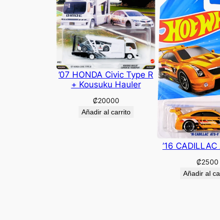
’07 HONDA Civic Type R
+ Kousuku Hauler
₡
20000
Añadir al carrito
’16 CADILLAC
₡
2500
Añadir al ca