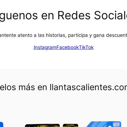
íguenos en Redes Social
ntente atento a las historias, participa y gana descuen
Instagram
Facebook
TikTok
los más en llantascalientes.c