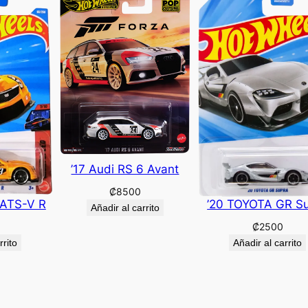
’17 Audi RS 6 Avant
₡
8500
 ATS-V R
’20 TOYOTA GR S
Añadir al carrito
₡
2500
rrito
Añadir al carrito