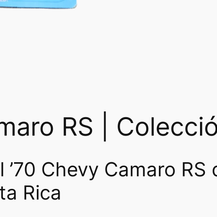
w
s
a
:
s
₡
:
2
₡
9
4
2
aro RS | Colecció
5
5
0
.
l ’70 Chevy Camaro RS 
0
ta Rica
.