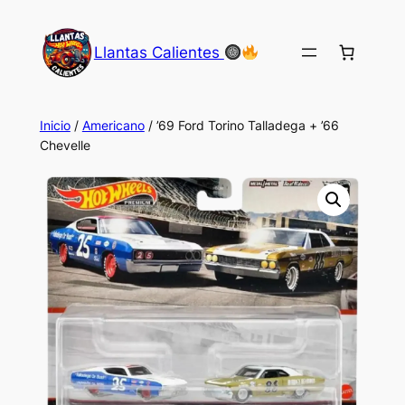
Saltar
al
Llantas Calientes
contenido
Inicio
/
Americano
/ ’69 Ford Torino Talladega + ’66
Chevelle