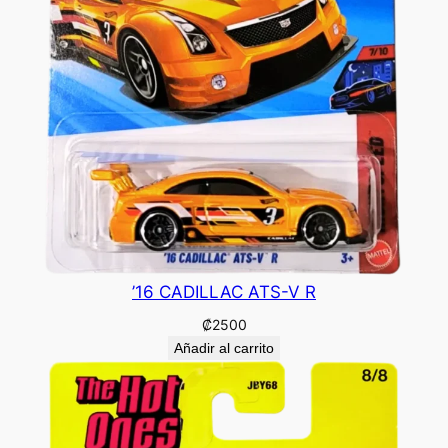
’16 CADILLAC ATS-V R
₡
2500
Añadir al carrito