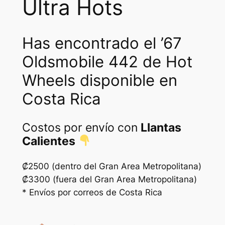
Ultra Hots
w
s
a
:
Has encontrado el ’67
s
₡
Oldsmobile 442 de Hot
:
1
Wheels disponible en
₡
0
1
0
Costa Rica
5
0
Costos por envío con
Llantas
0
.
Calientes
0
.
₡2500 (dentro del Gran Area Metropolitana)
₡3300 (fuera del Gran Area Metropolitana)
* Envíos por correos de Costa Rica