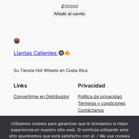
₡
35000
Añadir al carrito
Llantas Calientes
Su Tienda Hot Wheels en Costa Rica
Links
Privacidad
Convertirme en Distribuidor
Política de privacidad
Términos y condiciones
Contáctanos
Social
Utilizamos cookies para garantizar que le brindamos la mejor
experiencia en nuestro sitio web. Si continúa utilizando este
Facebook
sitio asumiremos que está satisfecho con él. / We use cookies
Instagram