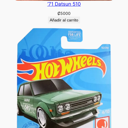
’71 Datsun 510
₡
5000
Añadir al carrito