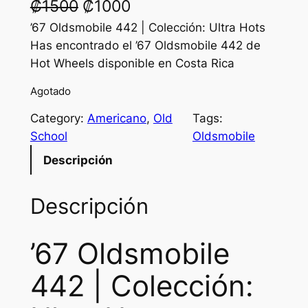
O
C
₡
1500
₡
1000
r
u
’67 Oldsmobile 442 | Colección: Ultra Hots
Has encontrado el ’67 Oldsmobile 442 de
i
r
Hot Wheels disponible en Costa Rica
g
r
Agotado
i
e
Category:
Americano
, 
Old
Tags:
n
n
School
Oldsmobile
a
t
Descripción
l
p
p
r
Descripción
r
i
’67 Oldsmobile
i
c
c
e
442 | Colección:
e
i