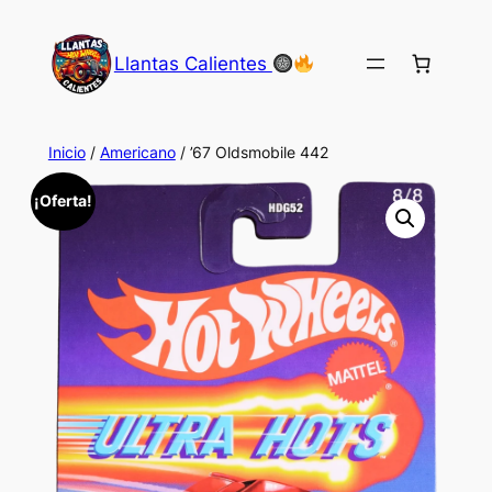
Saltar
al
Llantas Calientes
contenido
Inicio
/
Americano
/ ’67 Oldsmobile 442
¡Oferta!