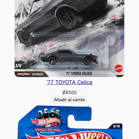
’77 TOYOTA Celica
₡
8500
Añadir al carrito