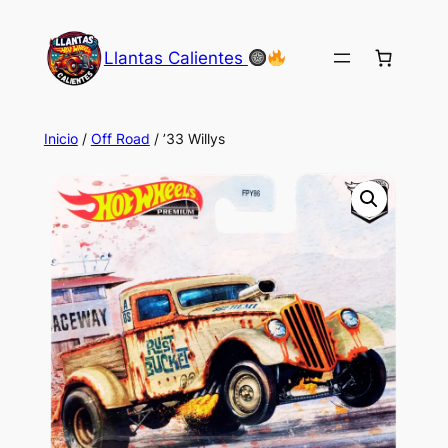
Saltar
al
Llantas Calientes
contenido
Inicio
/
Off Road
/ ’33 Willys