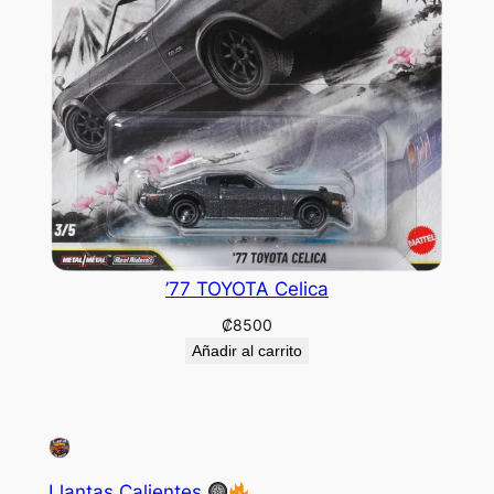
’77 TOYOTA Celica
₡
8500
Añadir al carrito
Llantas Calientes