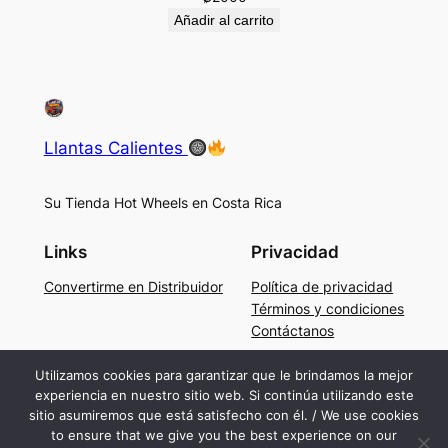
Añadir al carrito
Llantas Calientes
Su Tienda Hot Wheels en Costa Rica
Links
Privacidad
Convertirme en Distribuidor
Política de privacidad
Términos y condiciones
Contáctanos
Social
Utilizamos cookies para garantizar que le brindamos la mejor
experiencia en nuestro sitio web. Si continúa utilizando este
Facebook
sitio asumiremos que está satisfecho con él. / We use cookies
Instagram
to ensure that we give you the best experience on our
TikTok