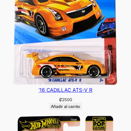
’16 CADILLAC ATS-V R
₡
2500
Añadir al carrito