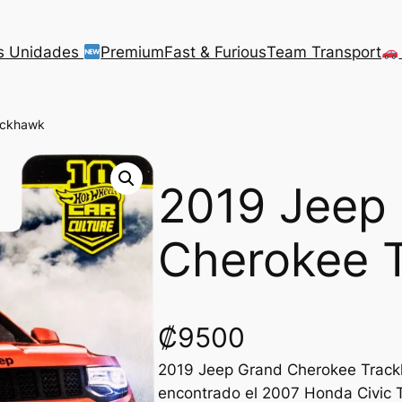
s Unidades
Premium
Fast & Furious
Team Transport
ackhawk
2019 Jeep
Cherokee 
₡
9500
2019 Jeep Grand Cherokee Trackh
encontrado el 2007 Honda Civic 