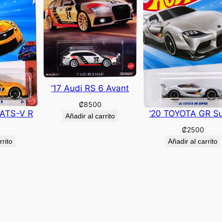
’17 Audi RS 6 Avant
₡
8500
 ATS-V R
’20 TOYOTA GR S
Añadir al carrito
₡
2500
rrito
Añadir al carrito