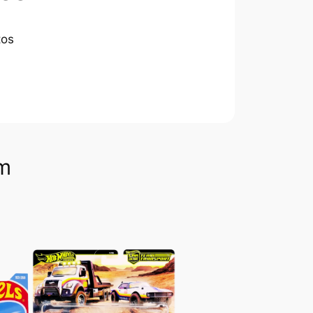
tos
om