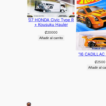
’07 HONDA Civic Type R
+ Kousuku Hauler
₡
20000
Añadir al carrito
’16 CADILLAC
₡
2500
Añadir al ca