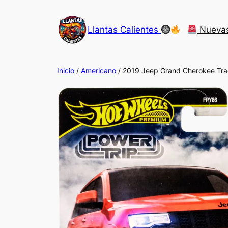
Saltar
al
Llantas Calientes
Nueva
contenido
Inicio
/
Americano
/ 2019 Jeep Grand Cherokee Tr