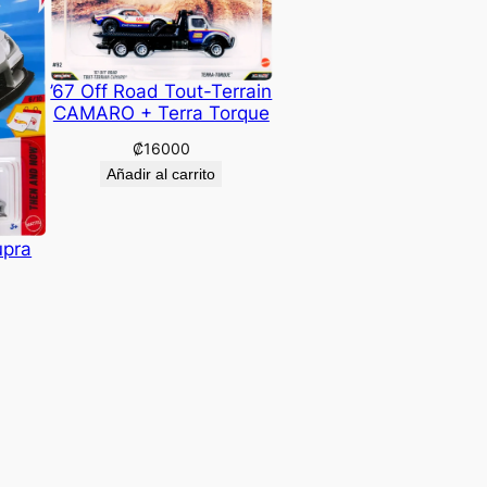
’67 Off Road Tout-Terrain
CAMARO + Terra Torque
₡
16000
Añadir al carrito
upra