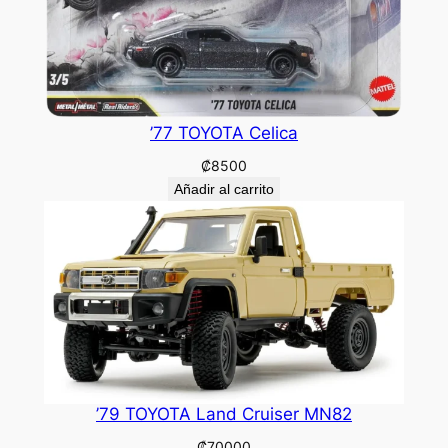
’77 TOYOTA Celica
₡
8500
Añadir al carrito
’79 TOYOTA Land Cruiser MN82
₡
70000