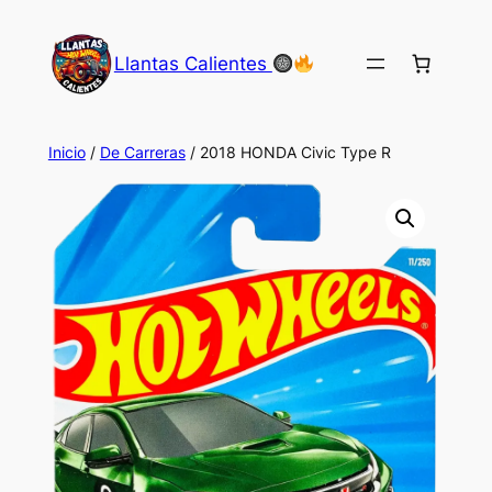
Saltar
al
Llantas Calientes
contenido
Inicio
/
De Carreras
/ 2018 HONDA Civic Type R