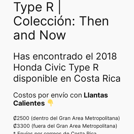
Type R |
v
i
Colección: Then
c
T
and Now
y
p
e
Has encontrado el 2018
R
Honda Civic Type R
c
a
disponible en Costa Rica
n
t
Costos por envío con
Llantas
i
Calientes
d
a
₡2500 (dentro del Gran Area Metropolitana)
d
₡3300 (fuera del Gran Area Metropolitana)
* Envíos por correos de Costa Rica