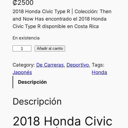
₡
2500
2018 Honda Civic Type R | Colección: Then
and Now Has encontrado el 2018 Honda
Civic Type R disponible en Costa Rica
En existencia
2
Añadir al carrito
0
1
Category:
De Carreras
, 
Deportivo
, 
Tags:
8
Japonés
Honda
H
Descripción
O
N
Descripción
D
A
C
2018 Honda Civic
i