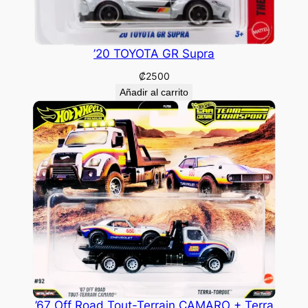
’20 TOYOTA GR Supra
₡
2500
Añadir al carrito
’67 Off Road Tout-Terrain CAMARO + Terra