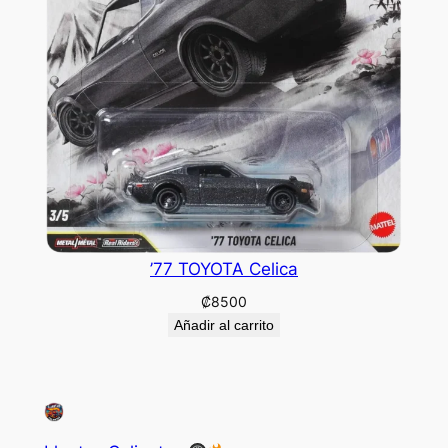
’77 TOYOTA Celica
₡
8500
Añadir al carrito