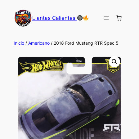
Saltar
al
Llantas Calientes
contenido
Inicio
/
Americano
/ 2018 Ford Mustang RTR Spec 5