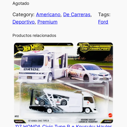
Agotado
Category:
Americano
, 
De Carreras
, 
Tags:
Deportivo
, 
Premium
Ford
Productos relacionados
’07 HONDA Civic Type R + Kousuku Hauler