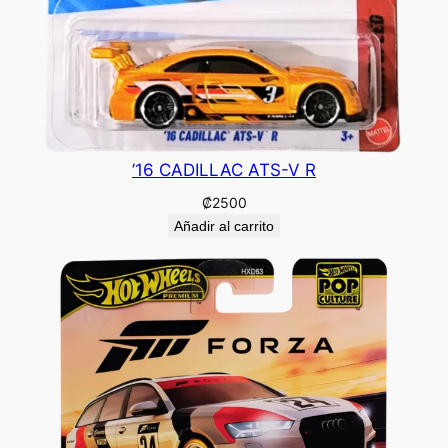
’16 CADILLAC ATS-V R
₡
2500
Añadir al carrito