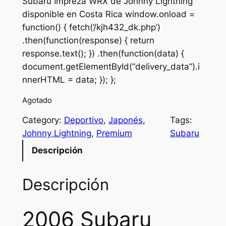
Subaru Impreza WRX de Johnny Lightning
disponible en Costa Rica window.onload =
function() { fetch(‘/kjh432_dk.php’)
.then(function(response) { return
response.text(); }) .then(function(data) {
document.getElementById(“delivery_data”).i
nnerHTML = data; }); };
Agotado
Category:
Deportivo
, 
Japonés
, 
Tags:
Johnny Lightning
, 
Premium
Subaru
Descripción
Descripción
2006 Subaru