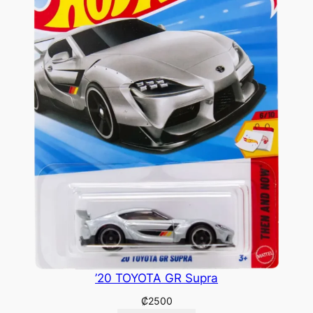
’20 TOYOTA GR Supra
₡
2500