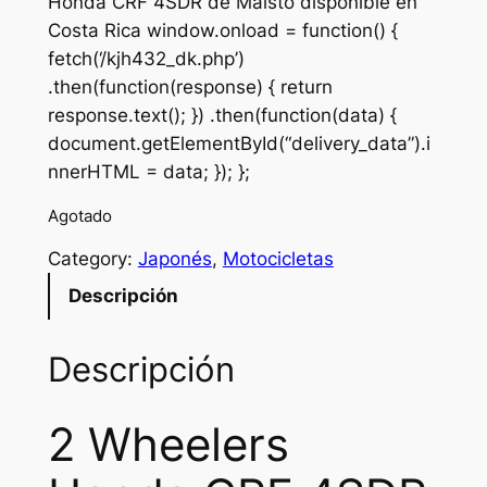
Honda CRF 4SDR de Maisto disponible en
Costa Rica window.onload = function() {
fetch(‘/kjh432_dk.php’)
.then(function(response) { return
response.text(); }) .then(function(data) {
document.getElementById(“delivery_data”).i
nnerHTML = data; }); };
Agotado
Category:
Japonés
, 
Motocicletas
Descripción
Descripción
2 Wheelers