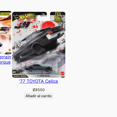
errain
orque
’77 TOYOTA Celica
₡
8500
Añadir al carrito