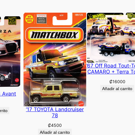
’67 Off Road Tout-T
CAMARO + Terra T
₡
16000
Añadir al carrito
6 Avant
’17 TOYOTA Landcruiser
rrito
78
₡
4500
Añadir al carrito