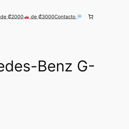
de ₡2000
de ₡3000
Contacto
edes-Benz G-