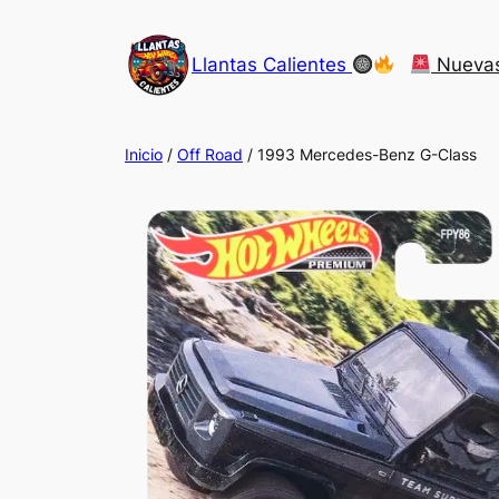
Saltar
al
Llantas Calientes
Nueva
contenido
Inicio
/
Off Road
/ 1993 Mercedes-Benz G-Class