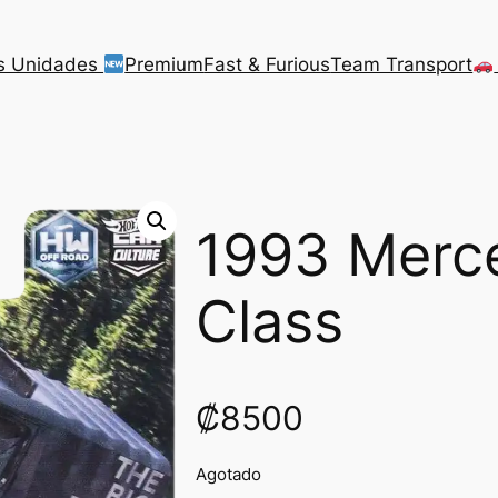
s Unidades
Premium
Fast & Furious
Team Transport
1993 Merc
Class
₡
8500
Agotado