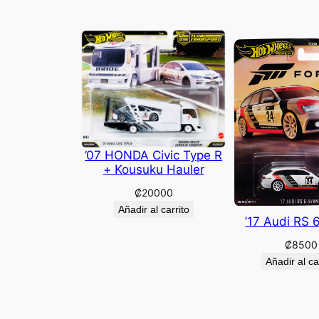
’07 HONDA Civic Type R
+ Kousuku Hauler
₡
20000
Añadir al carrito
’17 Audi RS 
₡
8500
Añadir al ca