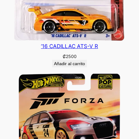
’16 CADILLAC ATS-V R
₡
2500
Añadir al carrito