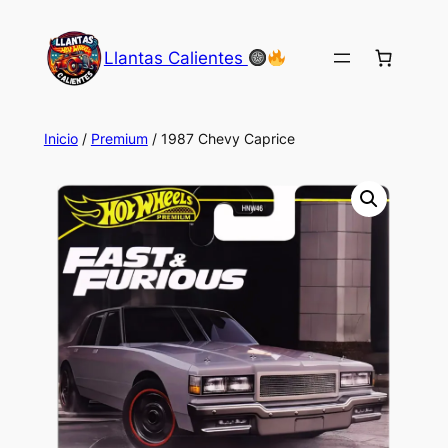
Saltar
al
Llantas Calientes
contenido
Inicio
/
Premium
/ 1987 Chevy Caprice