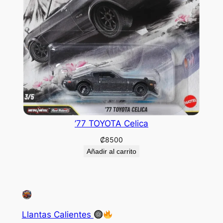
’77 TOYOTA Celica
₡
8500
Añadir al carrito
Llantas Calientes