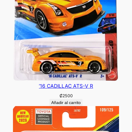
’16 CADILLAC ATS-V R
₡
2500
Añadir al carrito