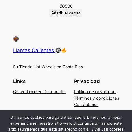
₡
8500
Añadir al carrito
Llantas Calientes
Su Tienda Hot Wheels en Costa Rica
Links
Privacidad
Convertirme en Distribuidor
Política de privacidad
Términos y condiciones
Contáctanos
Social
Utilizamos cookies para garantizar que le brindamos la mejor
experiencia en nuestro sitio web. Si continúa utilizando este
Facebook
sitio asumiremos que está satisfecho con él. / We use cookies
Instagram