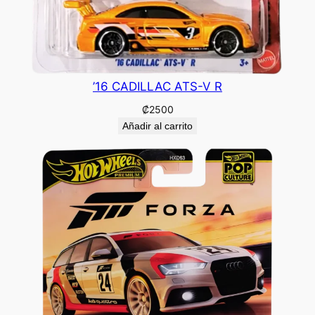
’16 CADILLAC ATS-V R
₡
2500
Añadir al carrito