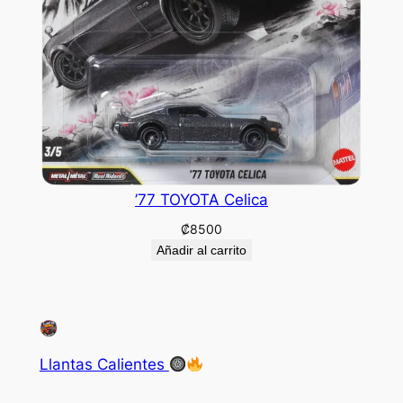
’77 TOYOTA Celica
₡
8500
Añadir al carrito
Llantas Calientes