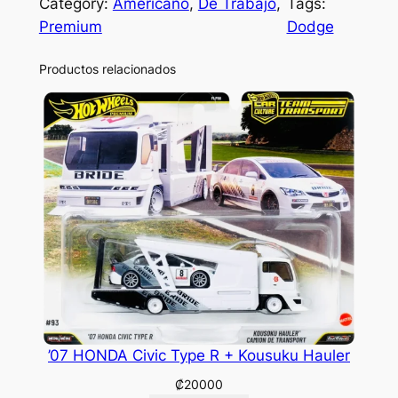
Category:
Americano
, 
De Trabajo
, 
Tags:
Premium
Dodge
Productos relacionados
’07 HONDA Civic Type R + Kousuku Hauler
₡
20000