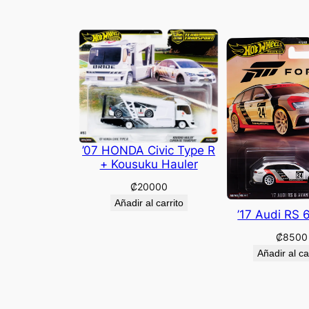
’07 HONDA Civic Type R
+ Kousuku Hauler
₡
20000
Añadir al carrito
’17 Audi RS 
₡
8500
Añadir al ca