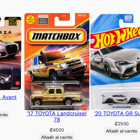
6 Avant
’17 TOYOTA Landcruiser
’20 TOYOTA GR S
rrito
78
₡
2500
₡
4500
Añadir al carrito
Añadir al carrito