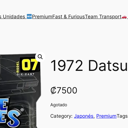
s Unidades
Premium
Fast & Furious
Team Transport
1972 Dats
₡
7500
Agotado
Category:
Japonés
, 
Premium
Tags