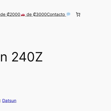
de ₡2000
de ₡3000
Contacto
un 240Z
:
Datsun