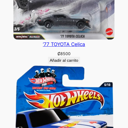
’77 TOYOTA Celica
₡
8500
Añadir al carrito