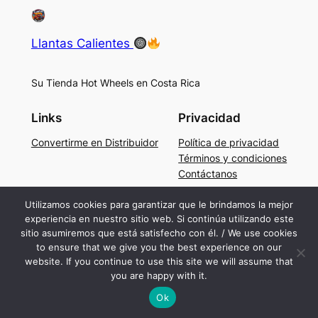
Llantas Calientes
Su Tienda Hot Wheels en Costa Rica
Links
Privacidad
Convertirme en Distribuidor
Política de privacidad
Términos y condiciones
Contáctanos
Social
Utilizamos cookies para garantizar que le brindamos la mejor
experiencia en nuestro sitio web. Si continúa utilizando este
Facebook
sitio asumiremos que está satisfecho con él. / We use cookies
Instagram
to ensure that we give you the best experience on our
TikTok
website. If you continue to use this site we will assume that
you are happy with it.
Ok