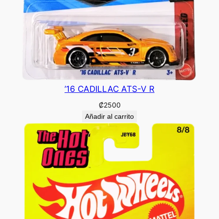
’16 CADILLAC ATS-V R
₡
2500
Añadir al carrito