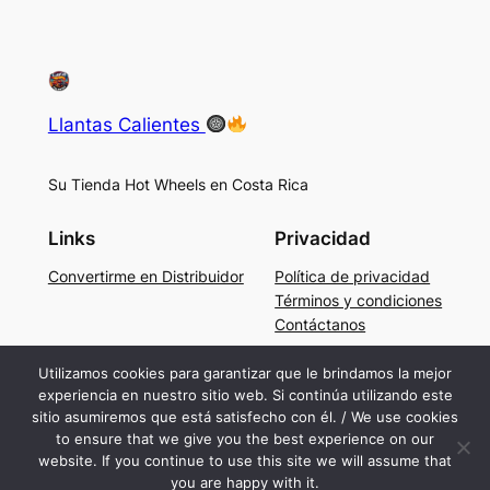
Llantas Calientes
Su Tienda Hot Wheels en Costa Rica
Links
Privacidad
Convertirme en Distribuidor
Política de privacidad
Términos y condiciones
Contáctanos
Social
Utilizamos cookies para garantizar que le brindamos la mejor
experiencia en nuestro sitio web. Si continúa utilizando este
Facebook
sitio asumiremos que está satisfecho con él. / We use cookies
Instagram
to ensure that we give you the best experience on our
TikTok
website. If you continue to use this site we will assume that
you are happy with it.