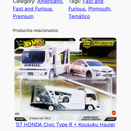
Category:
Americano
, 
Tags:
Fast and
Fast and Furious
, 
Furious
, 
Plymouth
, 
Premium
Temático
Productos relacionados
’07 HONDA Civic Type R + Kousuku Hauler