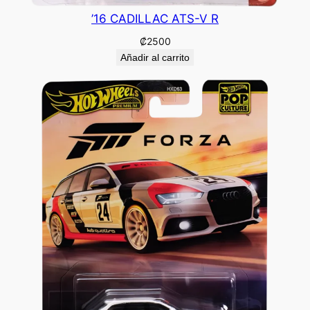
’16 CADILLAC ATS-V R
₡
2500
Añadir al carrito