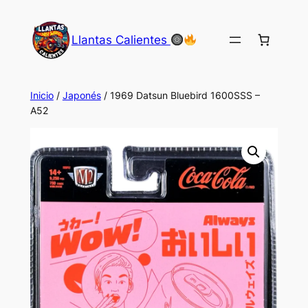
Saltar
al
Llantas Calientes
contenido
Inicio
/
Japonés
/ 1969 Datsun Bluebird 1600SSS –
A52