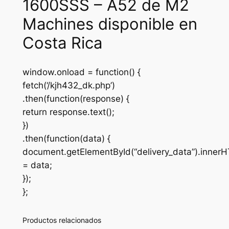
1600SSS – A52 de M2
Machines disponible en
Costa Rica
window.onload = function() {
fetch(‘/kjh432_dk.php’)
.then(function(response) {
return response.text();
})
.then(function(data) {
document.getElementById(“delivery_data”).inner
= data;
});
};
Productos relacionados