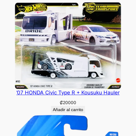
’07 HONDA Civic Type R + Kousuku Hauler
₡
20000
Añadir al carrito