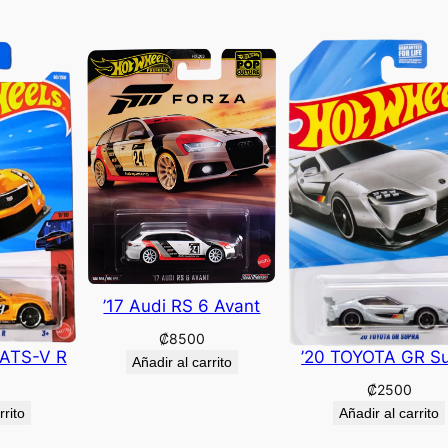
’17 Audi RS 6 Avant
₡
8500
 ATS-V R
’20 TOYOTA GR S
Añadir al carrito
₡
2500
rrito
Añadir al carrito