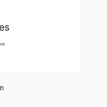
es
tos
om