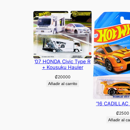
’07 HONDA Civic Type R
+ Kousuku Hauler
₡
20000
Añadir al carrito
’16 CADILLAC
₡
2500
Añadir al ca