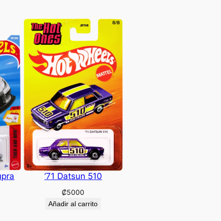
upra
’71 Datsun 510
₡
5000
Añadir al carrito