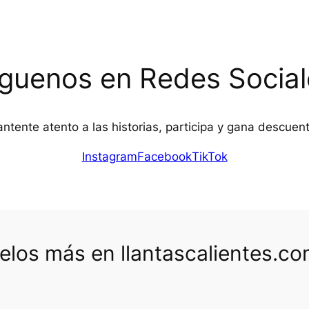
íguenos en Redes Social
ntente atento a las historias, participa y gana descuen
Instagram
Facebook
TikTok
los más en llantascalientes.c