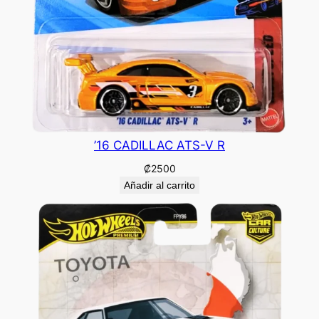
’16 CADILLAC ATS-V R
₡
2500
Añadir al carrito