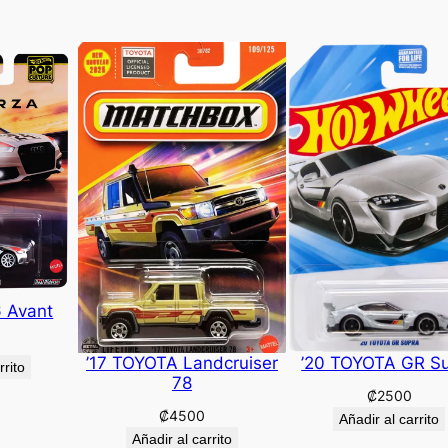
6 Avant
’17 TOYOTA Landcruiser
’20 TOYOTA GR S
rrito
78
₡
2500
₡
4500
Añadir al carrito
Añadir al carrito