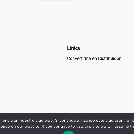
Links
Convertirme en Distribuidor
riencia en nuestro sitio web. Si continúa utilizando este sitio asumire
ence on our website. If you continue to use this site we will assume th