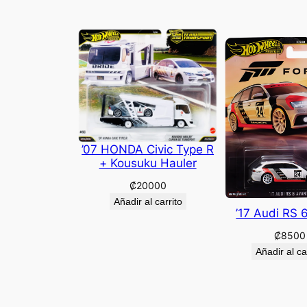
’07 HONDA Civic Type R
+ Kousuku Hauler
₡
20000
Añadir al carrito
’17 Audi RS 
₡
8500
Añadir al ca