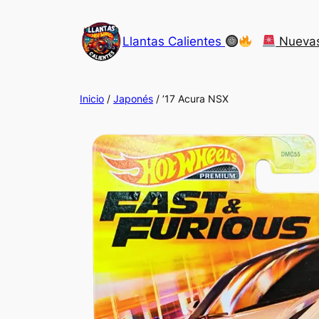
Saltar
al
Llantas Calientes
Nueva
contenido
Inicio
/
Japonés
/ ’17 Acura NSX