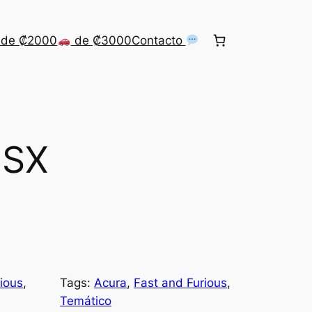
de ₡2000
de ₡3000
Contacto
NSX
ious
, 
Tags:
Acura
, 
Fast and Furious
, 
Temático