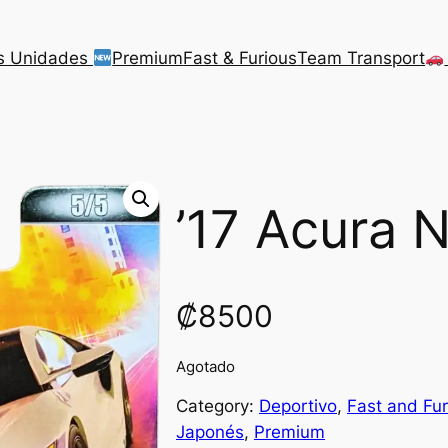
s Unidades
Premium
Fast & Furious
Team Transport
’17 Acura 
₡
8500
Agotado
Category:
Deportivo
, 
Fast and Fur
Japonés
, 
Premium