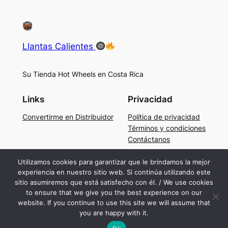
Llantas Calientes
Su Tienda Hot Wheels en Costa Rica
Links
Privacidad
Convertirme en Distribuidor
Política de privacidad
Términos y condiciones
Contáctanos
Social
Utilizamos cookies para garantizar que le brindamos la mejor
experiencia en nuestro sitio web. Si continúa utilizando este
Facebook
sitio asumiremos que está satisfecho con él. / We use cookies
Instagram
to ensure that we give you the best experience on our
TikTok
website. If you continue to use this site we will assume that
you are happy with it.